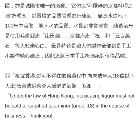
區，亦是城陽市唯一的酒窖。 它們以“不厭倦的京都料理之
酒”為理念，以嚴格的品質管理進行釀酒。 釀造水從地下
100米中汲取，地下水的品質、水量都非常豐富。釀造酒米
是使用兵庫縣產「山田錦」、京都府產「祝」和「五百萬
石」等大粒米心白。 最具特色是藏人們製作全部都是手工
小製作精心釀造，因此這款日本手工梅酒絕對值得品嚐。

🈴「根據香港法律,不得在業務過程中,向未成年人(18歲以下
人士)售賣或供應令人醺醉的酒類。多謝！ 」

「Under the law of Hong Kong, intoxicating liquor must not 
be sold or supplied to a minor (under 18) in the course of 