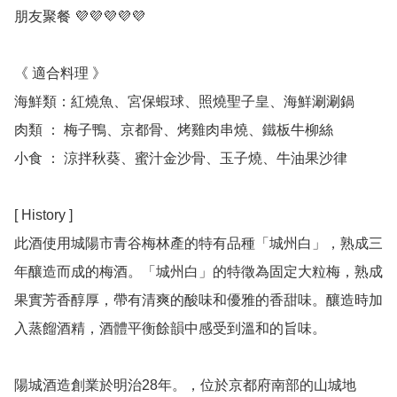
朋友聚餐 💜💜💜💜💜

《 適合料理 》

海鮮類：紅燒魚、宮保蝦球、照燒聖子皇、海鮮涮涮鍋

肉類 ： 梅子鴨、京都骨、烤雞肉串燒、鐵板牛柳絲

小食 ： 涼拌秋葵、蜜汁金沙骨、玉子燒、牛油果沙律

[ History ] 

此酒使用城陽市青谷梅林產的特有品種「城州白」，熟成三
年釀造而成的梅酒。「城州白」的特徵為固定大粒梅，熟成
果實芳香醇厚，帶有清爽的酸味和優雅的香甜味。釀造時加
入蒸餾酒精，酒體平衡餘韻中感受到溫和的旨味。

陽城酒造創業於明治28年。，位於京都府南部的山城地