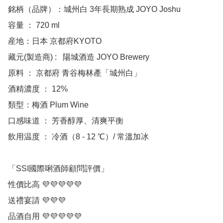
銘柄（品牌）：城州白 3年長期熟成 JOYO Joshu

容量 ： 720 ml

産地：日本 京都府KYOTO

藏元(製造商) :   陽城酒造 JOYO Brewery

原料 ： 京都府 青谷梅林產「城州白」

酒精濃度 ： 12%

類型：梅酒 Plum Wine

口感味道 ： 芳香醇厚、清爽平衡

飲用温度 ： 冷酒（8 - 12 ℃）/ 常溫加冰

「SSI國際唎酒師顧問評價」

性價比高 💜💜💜💜💜

送禮宴請 💜💜💜

品酒自用 💜💜💜💜💜
