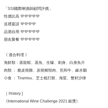
「SSI國際唎酒師顧問評價」

性價比高 💜💜💜💜💜

送禮宴請 💜💜💜💜

品酒自用 💜💜💜💜💜

朋友聚餐 💜💜💜💜💜

《 適合料理 》

海鮮類：蒸龍蝦、蒸魚、生蠔、刺身、白身魚片

肉類 ： 脆皮燒雞、炭燒豬頸肉、煎和牛、鹵水鵝

小食 ： Tiramisu、芝士梳打餅、海蜇、蟹籽沙律

［ History ] 

《International Wine Challenge 2021 銀獎》
