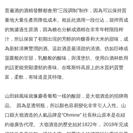
普遍酒的酒精發酵都會用“三段調制”制作，因為可以保持質
量地大量生產而降低成本。相反此酒用一段仕込，袋搾而成
的無濾過生原酒，因為糖在分解成酒精在非常年輕階段榨
汁，所以保留了初期出現的芳醇的吟釀香和大米的甜味，成
為新鮮清爽豐潤的酒。這款酒是最清甜的清酒。彷如巨峰或
菠蘿般的甘甜，乳酪般的酸味，與漢堡扒、使用白酒杯飲用
的話更能突顯濃郁的香味。在喀斯特高原上的水質鈣質豐
富，柔軟，有味道是其特徵。

山田錦風味就像麝香葡萄一樣的酸甜，是大嶺酒造的招牌商
品。  因為是透明瓶，所以顏色容易變化非常引人入性。山
口縣大嶺酒造的人氣品牌是“Ohmine” 社長秋山原本是在紐
約做廣告代理。 大嶺酒造的歷史始於1822年， 2018年完成